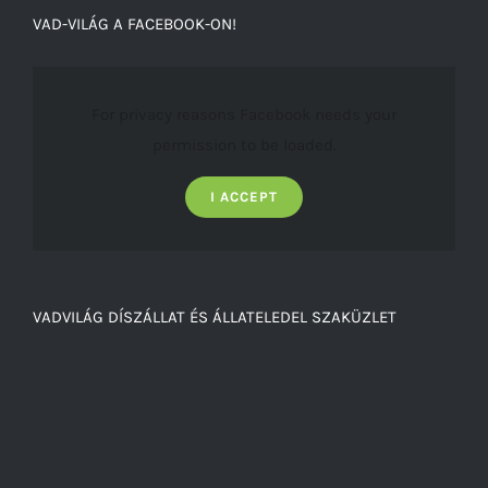
VAD-VILÁG A FACEBOOK-ON!
For privacy reasons Facebook needs your
permission to be loaded.
I ACCEPT
VADVILÁG DÍSZÁLLAT ÉS ÁLLATELEDEL SZAKÜZLET