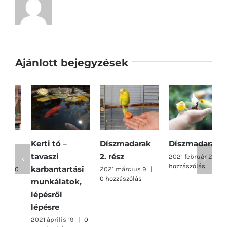
Ajánlott bejegyzések
Kerti tó –
Díszmadarak
Díszmadarak
A
tavaszi
2. rész
v
2021 február 2
|
0
hozzászólás
karbantartási
k
2021 március 9
|
0 hozzászólás
munkálatok,
2
0
lépésről
lépésre
2021 április 19
|
0