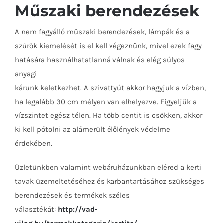
Műszaki berendezések
A nem fagyálló műszaki berendezések, lámpák és a
szűrők kiemelését is el kell végeznünk, mivel ezek fagy
hatására használhatatlanná válnak és elég súlyos
anyagi
kárunk keletkezhet. A szivattyút akkor hagyjuk a vízben,
ha legalább 30 cm mélyen van elhelyezve. Figyeljük a
vízszintet egész télen. Ha több centit is csökken, akkor
ki kell pótolni az alámerült élőlények védelme
érdekében.
Üzletünkben valamint webáruházunkban eléred a kerti
tavak üzemeltetéséhez és karbantartásához szükséges
berendezések és termékek széles
választékát:
http://vad-
vilag.hu/termekkategoria/kertito/