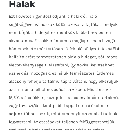
Halak
Ezt követően gondoskodjunk a halakról, háló
segítségével válasszuk külön azokat a fajtákat, melyek
nem bírják a hideget és mentsük ki őket egy beltéri
akváriumba. Ezt akkor érdemes meglépni, ha a levegő
hőmérséklete már tartósan 10 fok alá süllyedt. A legtöbb
halfajta azért természetesen bírja a hideget, sőt képes
élettevékenységeit lelassítani, így sokkal kevesebbet
esznek és mozognak, ez náluk természetes. Érdemes
alacsony fehérje tartalmú tápra váltani, hogy elkerüljük
az ammónia felhalmozódását a vízben. Miután a víz
15,5°C alá csökken, kezdjük el alacsony fehérjetartalmú,
vagy tavaszi/ősziként jelölt táppal etetni őket és ne
adjunk többet nekik, mint amennyit azonnal el tudnak
fogyasztani. Az etetéseket teljesen felfüggeszthetjük,
amikortól a halak már nem jönnek fel a felszínre