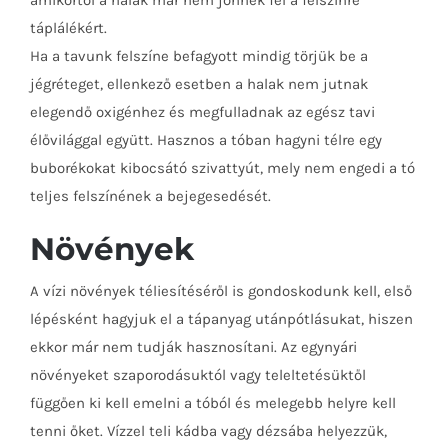
táplálékért.
Ha a tavunk felszíne befagyott mindig törjük be a
jégréteget, ellenkező esetben a halak nem jutnak
elegendő oxigénhez és megfulladnak az egész tavi
élővilággal együtt. Hasznos a tóban hagyni télre egy
buborékokat kibocsátó szivattyút, mely nem engedi a tó
teljes felszínének a bejegesedését.
Növények
A vízi növények téliesítéséről is gondoskodunk kell, első
lépésként hagyjuk el a tápanyag utánpótlásukat, hiszen
ekkor már nem tudják hasznosítani. Az egynyári
növényeket szaporodásuktól vagy teleltetésüktől
függően ki kell emelni a tóból és melegebb helyre kell
tenni őket. Vízzel teli kádba vagy dézsába helyezzük,