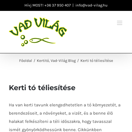
Kihagyás
Hívj MOST! +36 37 950 407
|
info@vad-vilag.hu
Főoldal
/
Kertitó
,
Vad-Világ Blog
/
Kerti tó téliesítése
Kerti tó téliesítése
Ha van kerti tavunk elengedhetetlen a tó környezetét, a
berendezéseit, a növényeket, a vizét, és a benne élő
halakat felkészíteni a téli időszakra, hogy tavasszal
ismét gyönyörködhessünk benne. Cikkünkben