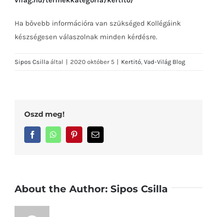
Ha bővebb információra van szükséged Kollégáink
készségesen válaszolnak minden kérdésre.
Sipos Csilla
által
|
2020 október 5
|
Kertitó
,
Vad-Világ Blog
Oszd meg!
Facebook
WhatsApp
Pinterest
Email:
About the Author:
Sipos Csilla