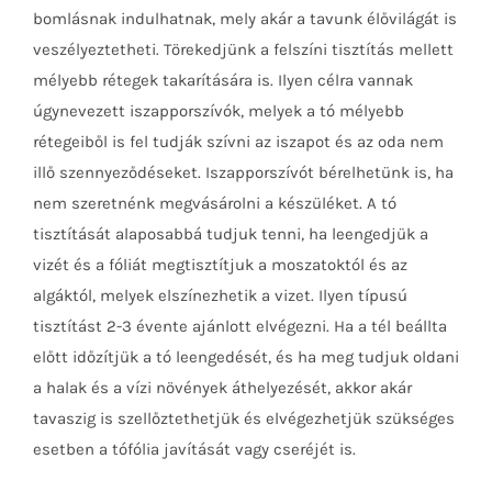
bomlásnak indulhatnak, mely akár a tavunk élővilágát is
veszélyeztetheti. Törekedjünk a felszíni tisztítás mellett
mélyebb rétegek takarítására is. Ilyen célra vannak
úgynevezett iszapporszívók, melyek a tó mélyebb
rétegeiből is fel tudják szívni az iszapot és az oda nem
illő szennyeződéseket. Iszapporszívót bérelhetünk is, ha
nem szeretnénk megvásárolni a készüléket. A tó
tisztítását alaposabbá tudjuk tenni, ha leengedjük a
vizét és a fóliát megtisztítjuk a moszatoktól és az
algáktól, melyek elszínezhetik a vizet. Ilyen típusú
tisztítást 2-3 évente ajánlott elvégezni. Ha a tél beállta
előtt időzítjük a tó leengedését, és ha meg tudjuk oldani
a halak és a vízi növények áthelyezését, akkor akár
tavaszig is szellőztethetjük és elvégezhetjük szükséges
esetben a tófólia javítását vagy cseréjét is.