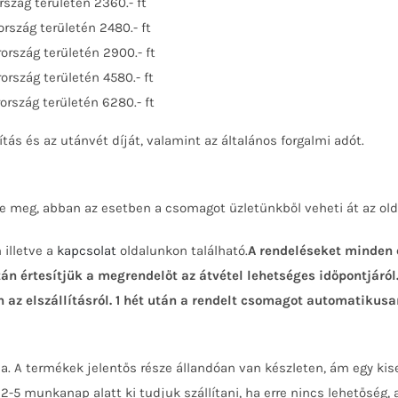
ország területén 2360.- ft
ország területén 2480.- ft
rország területén 2900.- ft
rország területén 4580.- ft
rország területén 6280.- ft
sítás és az utánvét díját, valamint az általános forgalmi adót.
 meg, abban az esetben a csomagot üzletünkből veheti át az olda
 illetve a
kapcsolat
oldalunkon található.
A rendeléseket minden e
n értesítjük a megrendelőt az átvétel lehetséges időpontjáról.
az elszállításról. 1 hét után a rendelt csomagot automatikusan
ja. A termékek jelentős része állandóan van készleten, ám egy ki
2-5 munkanap alatt ki tudjuk szállítani, ha erre nincs lehetőség,