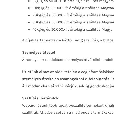
5kg-ig és 50.000.- ft értékig a szállítás Magyar
10kg-ig és 50.000.- ft értékig a szállítás Magyar
20kg-ig és 50.000.- ft értékig a szállítás Magya
30kg-ig és 50.000.- ft értékig a szállítás Magya
40kg-ig és 50.000.- ft értékig a szállítás Magya
A díjak tartalmazzák a háztól házig szállítás, a bizto
Személyes átvétel
Amennyiben rendelését személyes átvétellel rendelte
Üzletünk címe:
az oldal tetején a céginformációkban
személyes átvételes csomagoknál a feldolgozás utá
áll módunkban tárolni. Kérjük, addig gondoskodjon 
Szállítási határidők
Webáruházunk több tucat beszállító termékeit kínál
szállítják. Átlagos esetben a megrendelt termékeket 