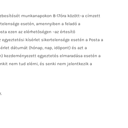
zbesítését munkanapokon 8-17óra között–a címzett
kertelensége esetén, amennyiben a feladó a
sta ezen az elérhetőségen –az értesítő
 egyeztetési kísérlet sikertelensége esetén a Posta a
érlet dátumát (hónap, nap, időpont) és azt a
pján) kezdeményezett egyeztetés elmaradása esetén a
it nem tud elérni, és senki nem jelentkezik a
z.