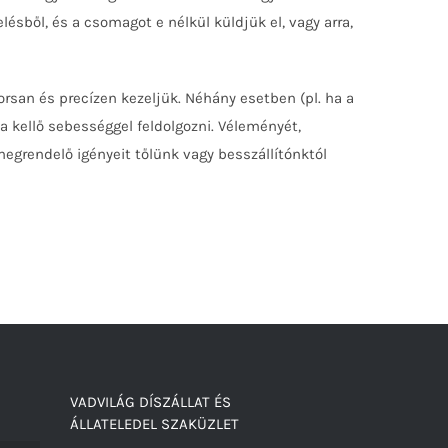
elésből, és a csomagot e nélkül küldjük el, vagy arra,
rsan és precízen kezeljük. Néhány esetben (pl. ha a
 kellő sebességgel feldolgozni. Véleményét,
megrendelő igényeit tőlünk vagy besszállítónktól
VADVILÁG DÍSZÁLLAT ÉS
ÁLLATELEDEL SZAKÜZLET