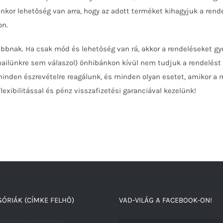
lyenkor lehetőség van arra, hogy az adott terméket kihagyjuk a rend
on.
bbnak. Ha csak mód és lehetőség van rá, akkor a rendeléseket gyo
lünkre sem válaszol) önhibánkon kívül nem tudjuk a rendelést a
 minden észrevételre reagálunk, és minden olyan esetet, amikor a 
lexibilitással és pénz visszafizetési garanciával kezelünk!
ÓRIÁK (CÍMKE FELHŐ)
VAD-VILÁG A FACEBOOK-ON!