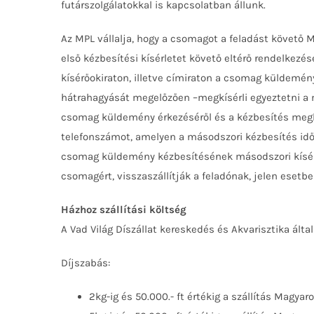
futárszolgálatokkal is kapcsolatban állunk.
Az MPL vállalja, hogy a csomagot a feladást követ
első kézbesítési kísérletet követő eltérő rendelkezé
kísérőokiraton, illetve címiraton a csomag küldemén
hátrahagyását megelőzően –megkísérli egyeztetni a má
csomag küldemény érkezéséről és a kézbesítés megkísé
telefonszámot, amelyen a másodszori kézbesítés időp
csomag küldemény kézbesítésének másodszori kísérle
csomagért, visszaszállítják a feladónak, jelen esetbe
Házhoz szállítási költség
A Vad Világ Díszállat kereskedés és Akvarisztika által
Díjszabás:
2kg-ig és 50.000.- ft értékig a szállítás Magyaro