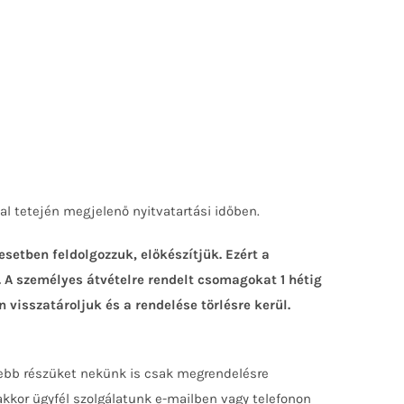
l tetején megjelenő nyitvatartási időben.
setben feldolgozzuk, előkészítjük. Ezért a
 A személyes átvételre rendelt csomagokat 1 hétig
 visszatároljuk és a rendelése törlésre kerül.
sebb részüket nekünk is csak megrendelésre
 akkor ügyfél szolgálatunk e-mailben vagy telefonon