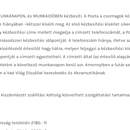
ő MUNKANAPON, és MUNKAIDŐBEN kézbesíti. A Posta a csomagok ké
se hiányában –kétszer kísérli meg. Az első kézbesítési kísérlet si
y kézbesítési címe mellett megadja a címzett telefonszámát, a Po
sodszori kézbesítés időpontját. A telefonszám hiánya, illetve az
rléséről értesítőt hagy hátra, melyen feljegyzi a kézbesítési kís
ontját a címzett egyeztetheti. A címzett által (az értesítő ala
tére a következő munkanapon kerül sor. Amennyiben a futár senk
n a Vad Világ Díszállat kereskedés és Akvarisztikának.
 kiszámlázott szállítási költség közvetített szolgáltatást tartalma
rszág területén 2180.- ft