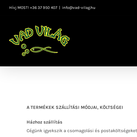
Kihagyás
Hívj MOST! +36 37 950 407
|
info@vad-vilag.hu
A TERMÉKEK SZÁLLÍTÁSI MÓDJAI, KÖLTSÉGEI
Házhoz szállítás
Cégünk igyekszik a csomagolási és postaköltségeket