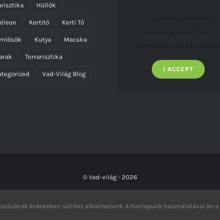
risztika
Hüllők
For privacy reasons
éleon
Kertitó
Kerti Tó
Facebook needs your
emlősök
Kutya
Macska
permission to be loaded.
arak
Terrarisztika
I ACCEPT
tegorized
Vad-Világ Blog
© Vad-világ -
2026
Facebook
okozásának érdekében sütiket alkalmazunk. A honlapunk használatával ön a