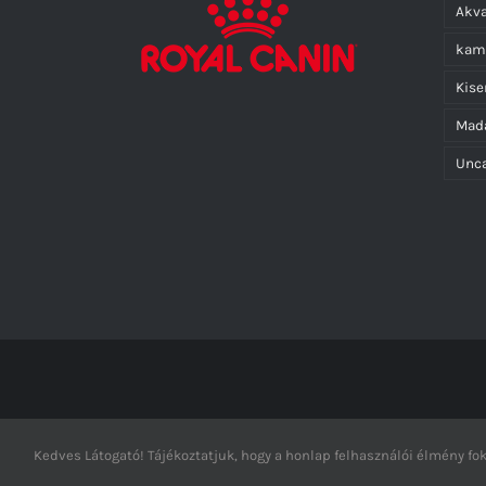
Akva
kam
Kis
Mad
Unca
Kedves Látogató! Tájékoztatjuk, hogy a honlap felhasználói élmény f