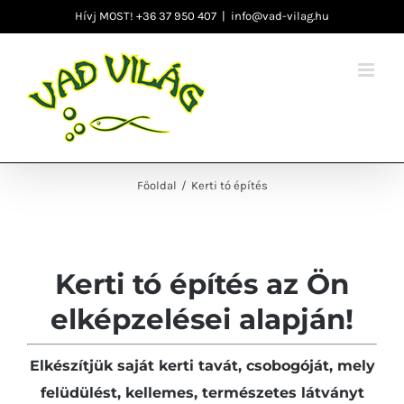
Kihagyás
Hívj MOST! +36 37 950 407
|
info@vad-vilag.hu
Főoldal
/
Kerti tó építés
Kerti tó építés az
Ön
elképzelései alapján!
Elkészítjük saját kerti tavát, csobogóját, mely
felüdülést, kellemes, természetes látványt