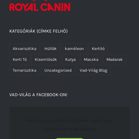
KATEGÓRIÁK (CÍMKE FELHŐ)
Akvarisztika
Hüllők
kaméleon
Kertitó
Kerti Tó
Kisemlősök
Kutya
Macska
Madarak
Terrarisztika
Uncategorized
Vad-Világ Blog
VAD-VILÁG A FACEBOOK-ON!
For privacy reasons Facebook needs your
permission to be loaded.