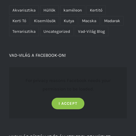
Akvarisztika
Hüllők
kaméleon
Kertitó
Kerti Tó
Kisemlősök
Kutya
Macska
Madarak
Terrarisztika
Uncategorized
Vad-Világ Blog
VAD-VILÁG A FACEBOOK-ON!
For privacy reasons Facebook needs your
permission to be loaded.
I ACCEPT