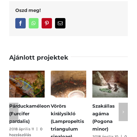
Oszd meg!
Facebook
WhatsApp
Pinterest
Email:
Ajánlott projektek
Párduckaméleon
Vörörs
Szakállas
S
(Furcifer
királysikló
agáma
k
pardalis)
(Lampropeltis
(Pogona
c
triangulum
minor)
2018 április 11
|
0
2
hozzászólás
h
sinaloae)
2018 április 10
|
0