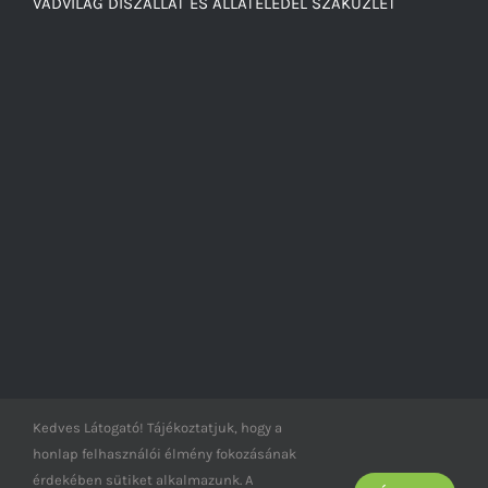
VADVILÁG DÍSZÁLLAT ÉS ÁLLATELEDEL SZAKÜZLET
Kedves Látogató! Tájékoztatjuk, hogy a
honlap felhasználói élmény fokozásának
© Vad-világ -
2026
érdekében sütiket alkalmazunk. A