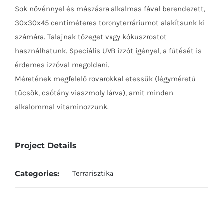
Sok növénnyel és mászásra alkalmas fával berendezett,
30x30x45 centiméteres toronyterráriumot alakítsunk ki
számára. Talajnak tőzeget vagy kókuszrostot
használhatunk. Speciális UVB izzót igényel, a fűtését is
érdemes izzóval megoldani.
Méretének megfelelő rovarokkal etessük (légyméretű
tücsök, csótány viaszmoly lárva), amit minden
alkalommal vitaminozzunk.
Project Details
Categories:
Terrarisztika