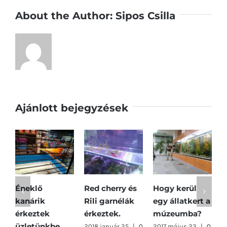
About the Author:
Sipos Csilla
Ajánlott bejegyzések
Éneklő
Red cherry és
Hogy kerül
K
kanárik
Rili garnélák
egy állatkert a
n
érkeztek
érkeztek.
múzeumba?
2
h
üzletünkbe
2018 január 25
|
0
2017 május 23
|
0