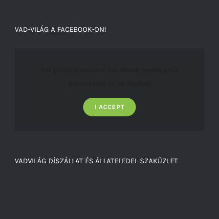
VAD-VILÁG A FACEBOOK-ON!
For privacy reasons Facebook needs your
permission to be loaded.
I ACCEPT
VADVILÁG DÍSZÁLLAT ÉS ÁLLATELEDEL SZAKÜZLET