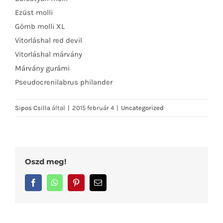
Ezüst molli
Gömb molli XL
Vitorláshal red devil
Vitorláshal márvány
Márvány gurámi
Pseudocrenilabrus philander
Sipos Csilla
által
|
2015 február 4
|
Uncategorized
Oszd meg!
Facebook
WhatsApp
Pinterest
Email: