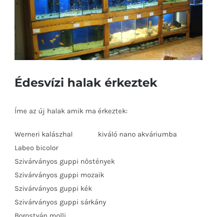
Édesvízi halak érkeztek
Íme az új halak amik ma érkeztek:
Werneri kalászhal kiváló nano akváriumba
Labeo bicolor
Szivárványos guppi nőstények
Szivárványos guppi mozaik
Szivárványos guppi kék
Szivárványos guppi sárkány
Borostyán molli