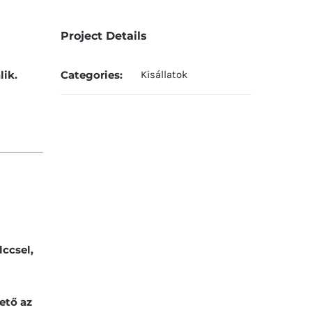
Project Details
lik.
Categories:
Kisállatok
ccsel,
ető az