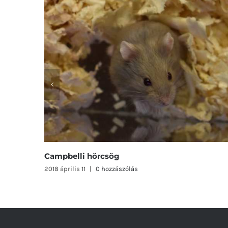
Toy nyuszi
2018 április 11
|
0 hozzászólás