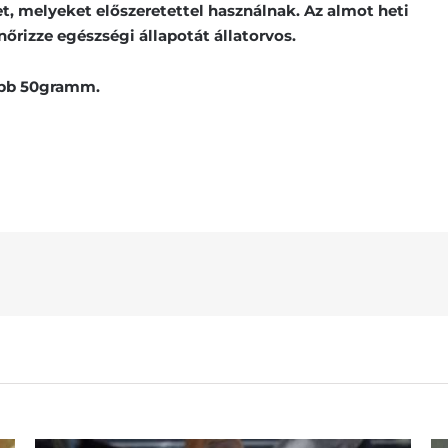
et, melyeket előszeretettel használnak. Az almot heti
őrizze egészségi állapotát állatorvos.
ebb 50gramm.