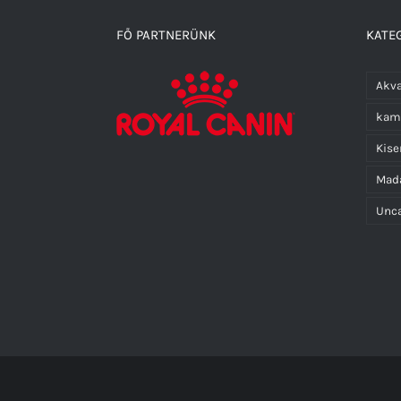
FŐ PARTNERÜNK
KATEG
Akva
kam
Kis
Mad
Unca