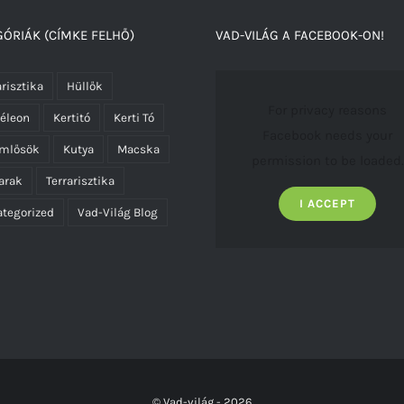
ÓRIÁK (CÍMKE FELHŐ)
VAD-VILÁG A FACEBOOK-ON!
risztika
Hüllők
For privacy reasons
éleon
Kertitó
Kerti Tó
Facebook needs your
emlősök
Kutya
Macska
permission to be loaded.
arak
Terrarisztika
I ACCEPT
tegorized
Vad-Világ Blog
© Vad-világ -
2026