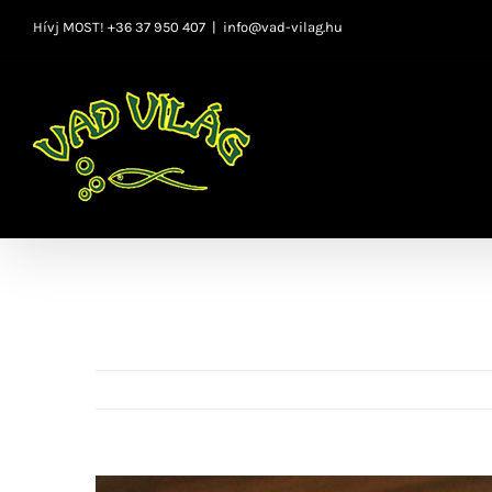
Kihagyás
Hívj MOST! +36 37 950 407
|
info@vad-vilag.hu
View