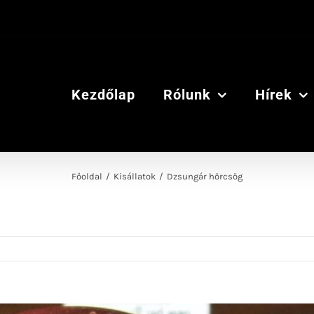
Kezdőlap
Rólunk
Hírek
Főoldal
/
Kisállatok
/
Dzsungár hörcsög