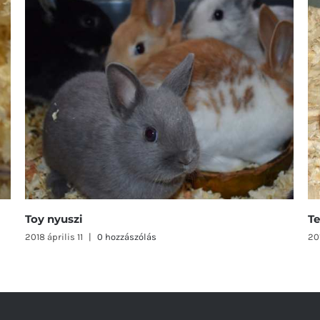
Tengerimalac
Or
2018 április 9
|
0 hozzászólás
20