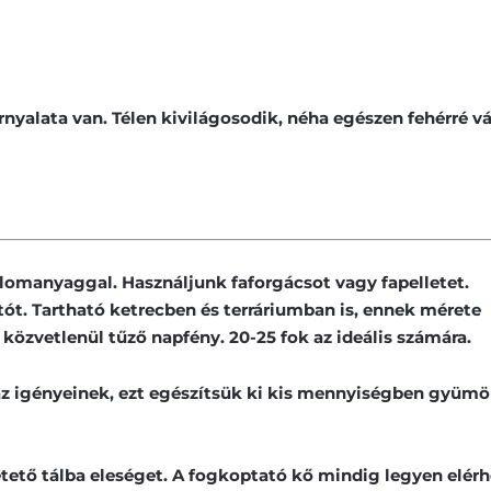
nyalata van. Télen kivilágosodik, néha egészen fehérré vá
lomanyaggal. Használjunk faforgácsot vagy fapelletet.
tót. Tartható ketrecben és terráriumban is, ennek mérete
közvetlenül tűző napfény. 20-25 fok az ideális számára.
z igényeinek, ezt egészítsük ki kis mennyiségben gyümöl
 etető tálba eleséget. A fogkoptató kő mindig legyen elérh