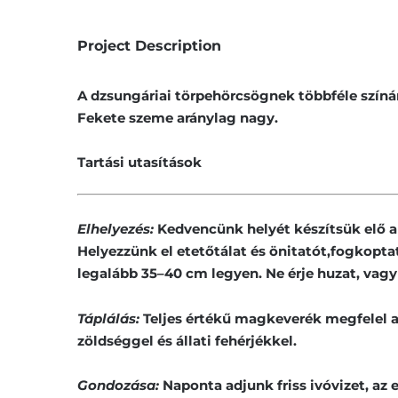
Project Description
A dzsungáriai törpehörcsögnek többféle színár
Fekete szeme aránylag nagy.
Tartási utasítások
Elhelyezés:
Kedvencünk helyét készítsük elő a
Helyezzünk el etetőtálat és önitatót,fogkopta
legalább 35–40 cm legyen. Ne érje huzat, vagy 
Táplálás:
Teljes értékű magkeverék megfelel a
zöldséggel és állati fehérjékkel.
Gondozása:
Naponta adjunk friss ivóvizet, az