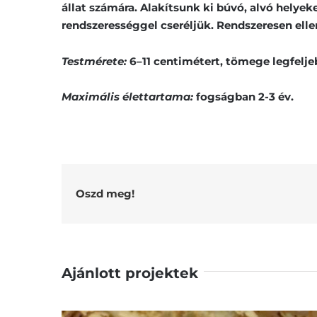
állat számára. Alakítsunk ki búvó, alvó helyek
rendszerességgel cseréljük. Rendszeresen ellen
Testmérete:
6–11 centimétert, tömege legfelj
Maximális élettartama:
fogságban 2-3 év.
Oszd meg!
Ajánlott projektek