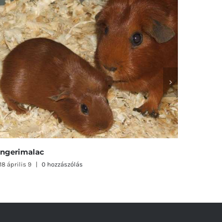
oszlánfejű törpenyúl
Fehér ha
18 április 9
|
0 hozzászólás
2018 áprili