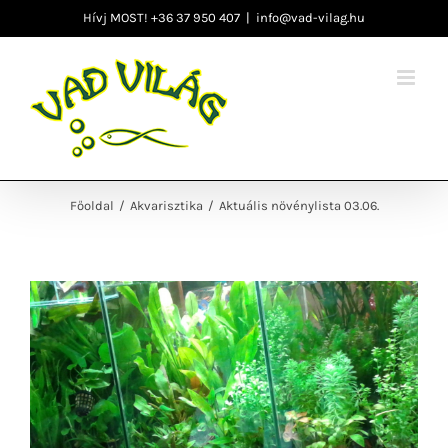
Kihagyás
Hívj MOST! +36 37 950 407
|
info@vad-vilag.hu
Főoldal
/
Akvarisztika
/
Aktuális növénylista 03.06.
View
Larger
Image