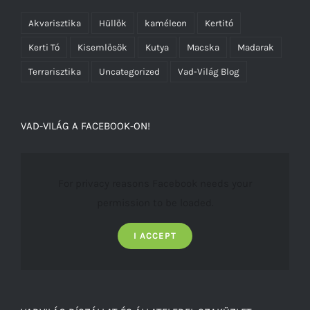
Akvarisztika
Hüllők
kaméleon
Kertitó
Kerti Tó
Kisemlősök
Kutya
Macska
Madarak
Terrarisztika
Uncategorized
Vad-Világ Blog
VAD-VILÁG A FACEBOOK-ON!
For privacy reasons Facebook needs your
permission to be loaded.
I ACCEPT