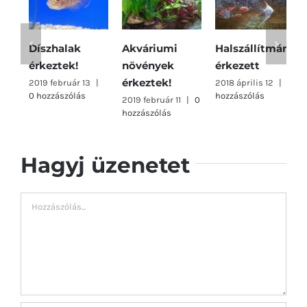
Díszhalak
Akváriumi
Halszállítmány
É
érkeztek!
növények
érkezett
a
érkeztek!
r
2019 február 13
|
2018 április 12
|
0
0 hozzászólás
hozzászólás
2019 február 11
|
0
2
hozzászólás
2
Hagyj üzenetet
Hozzászólás