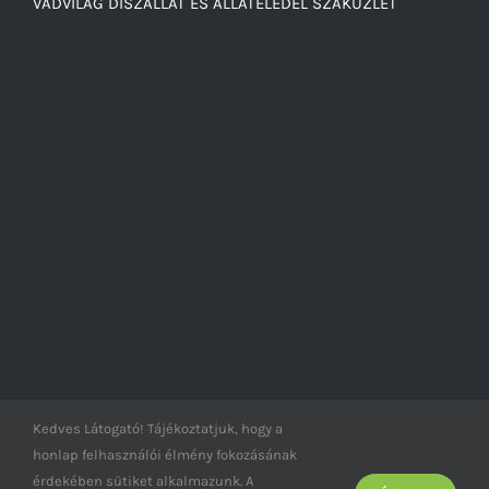
VADVILÁG DÍSZÁLLAT ÉS ÁLLATELEDEL SZAKÜZLET
Kedves Látogató! Tájékoztatjuk, hogy a
honlap felhasználói élmény fokozásának
© Vad-világ -
2026
érdekében sütiket alkalmazunk. A