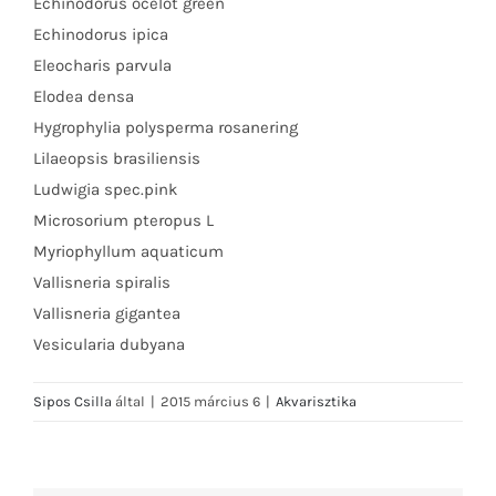
Echinodorus ocelot green
Echinodorus ipica
Eleocharis parvula
Elodea densa
Hygrophylia polysperma rosanering
Lilaeopsis brasiliensis
Ludwigia spec.pink
Microsorium pteropus L
Myriophyllum aquaticum
Vallisneria spiralis
Vallisneria gigantea
Vesicularia dubyana
Sipos Csilla
által
|
2015 március 6
|
Akvarisztika