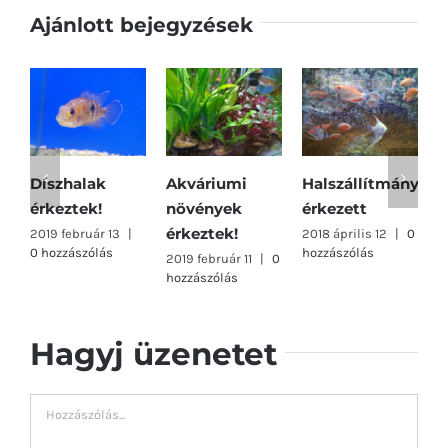
Ajánlott bejegyzések
Díszhalak
Akváriumi
Halszállítmány
É
érkeztek!
növények
érkezett
a
érkeztek!
r
2019 február 13
|
2018 április 12
|
0
0 hozzászólás
hozzászólás
2019 február 11
|
0
2
hozzászólás
2
Hagyj üzenetet
Hozzászólás