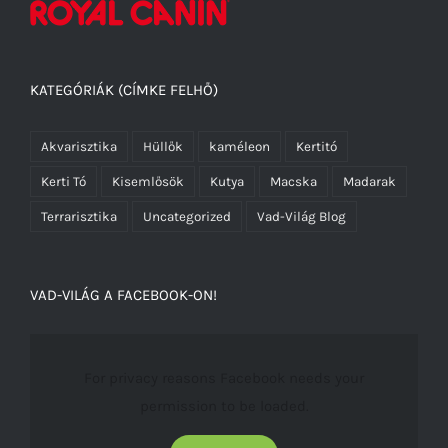
KATEGÓRIÁK (CÍMKE FELHŐ)
Akvarisztika
Hüllők
kaméleon
Kertitó
Kerti Tó
Kisemlősök
Kutya
Macska
Madarak
Terrarisztika
Uncategorized
Vad-Világ Blog
VAD-VILÁG A FACEBOOK-ON!
For privacy reasons Facebook needs your
permission to be loaded.