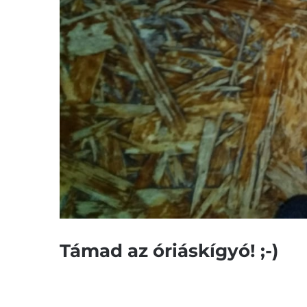
Támad az óriáskígyó! ;-)