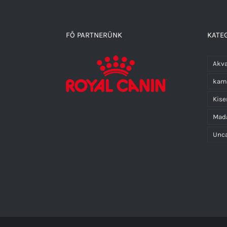
FŐ PARTNERÜNK
KATEG
Akva
kam
Kis
Mad
Unca