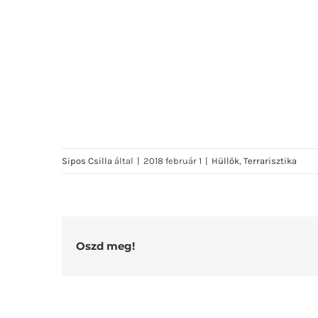
Sipos Csilla
által
|
2018 február 1
|
Hüllők
,
Terrarisztika
Oszd meg!