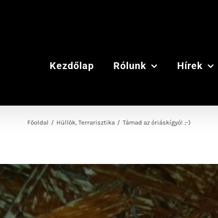
Kezdőlap
Rólunk
Hírek
Főoldal
/
Hüllők
,
Terrarisztika
/
Támad az óriáskígyó! ;-)