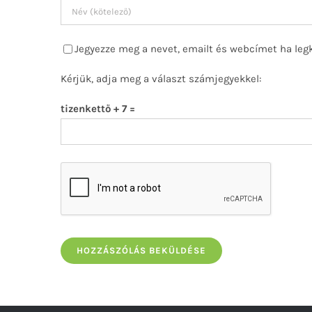
Jegyezze meg a nevet, emailt és webcímet ha leg
Kérjük, adja meg a választ számjegyekkel:
tizenkettő + 7 =