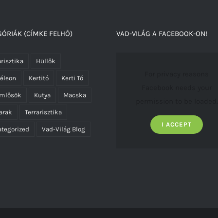
ÓRIÁK (CÍMKE FELHŐ)
VAD-VILÁG A FACEBOOK-ON!
risztika
Hüllők
For privacy reasons
éleon
Kertitó
Kerti Tó
Facebook needs your
emlősök
Kutya
Macska
permission to be loaded.
arak
Terrarisztika
I ACCEPT
tegorized
Vad-Világ Blog