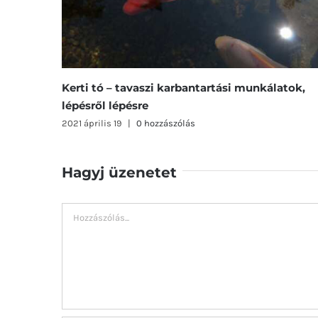
Új lakónk még kicsit félénk
2019 február 20
|
0 hozzászólás
Hagyj üzenetet
Hozzászólás