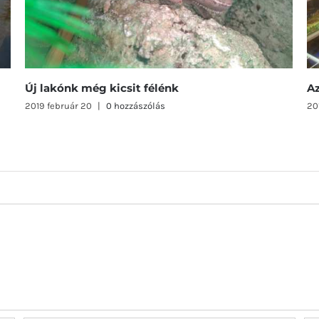
Az állatok világnapja 2017
Sz
2017 október 4
|
0 hozzászólás
201