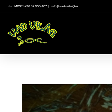
Kihagyás
Hívj MOST! +36 37 950 407
|
info@vad-vilag.hu
View
Larger
Image