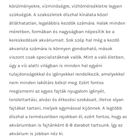
körülményekre, vízminőségre, vízhőmérsékletre legyen
szükségük. A szaküzletek díszhal kínálata közel
átláthatatlan, legalábbis kezdők számára. Halak minden
méretben, formában és nagyságban népesítik be a
kereskedések akváriumait. Sok szép hal még a kezdő
akvarista számára is könnyen gondozható, mások
viszont csak specialistáknak valók. Mint a való életben,
úgy a víz alatti világban is minden hal egyéni
tulajdonságokkal és igényekkel rendelkezik, amelyekkel
nem minden lakótárs békül meg. Ezért fontos
megismerni az egyes fajták nyugalom igényét,
területtartási, alvási és étkezési szokásait, illetve olyan
fajtákat tartani, melyek egymással kijönnek. A legtöbb
díszhal a természetben rajokban él, ezért fontos, hogy az
akváriumban is fajtánként 6-8 darabot tartsunk. Így az
akvárium is jobban néz ki.