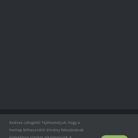
Kedves Látogató! Tájékoztatjuk, hogy a
© Vad-világ -
2026
honlap felhasználói élmény fokozásának
érdekében sütiket alkalmazunk. A