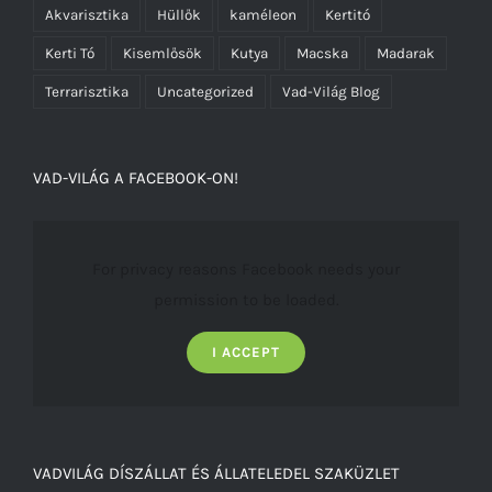
Akvarisztika
Hüllők
kaméleon
Kertitó
Kerti Tó
Kisemlősök
Kutya
Macska
Madarak
Terrarisztika
Uncategorized
Vad-Világ Blog
VAD-VILÁG A FACEBOOK-ON!
For privacy reasons Facebook needs your
permission to be loaded.
I ACCEPT
VADVILÁG DÍSZÁLLAT ÉS ÁLLATELEDEL SZAKÜZLET