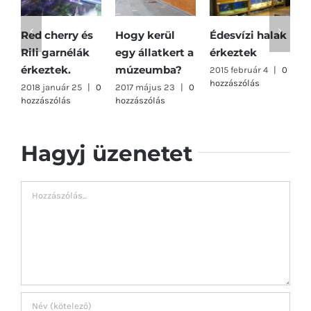
Red cherry és
Hogy kerül
Édesvízi halak
Ú
Rili garnélák
egy állatkert a
érkeztek
k
érkeztek.
múzeumba?
2015 február 4
|
0
2
hozzászólás
0
2018 január 25
|
0
2017 május 23
|
0
hozzászólás
hozzászólás
Hagyj üzenetet
Hozzászólás