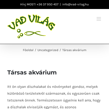
Kihagyás
Hívj MOST! +36 37 950 407
|
info@vad-vilag.hu
Főoldal
/
Uncategorized
/
Társas akvárium
Társas akvárium
Itt ön olyan díszhalakat és növényeket gondoz, melyek
különböző területekről származnak, és egyszerűen csak
tetszenek önnek. Természetesen ügyelnie kell arra, hogy
a díszhalak elviseljék egymást, és azonos