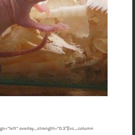
gn=”left” overlay_strength=”0.3″][vc_column