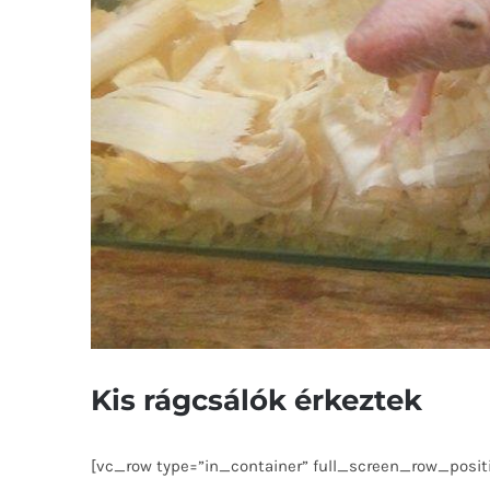
Kis rágcsálók érkeztek
[vc_row type=”in_container” full_screen_row_positi