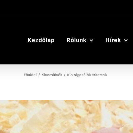
Kezdőlap
Rólunk
Hírek
Főoldal
/
Kisemlősök
/
Kis rágcsálók érkeztek