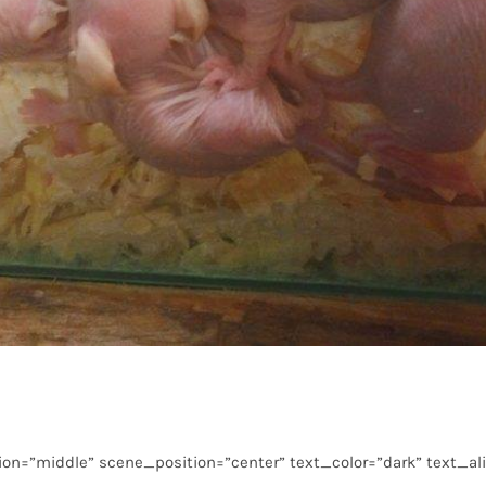
on=”middle” scene_position=”center” text_color=”dark” text_ali