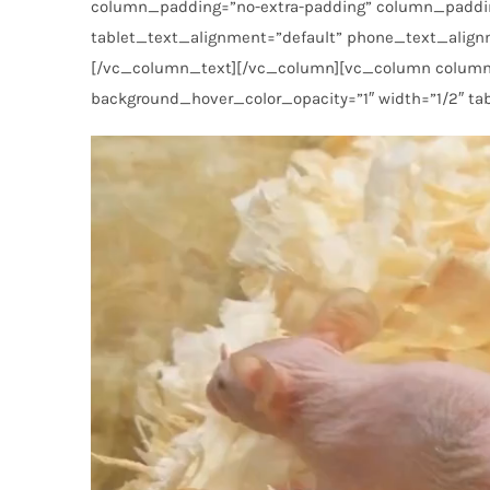
column_padding=”no-extra-padding” column_padding
tablet_text_alignment=”default” phone_text_alignm
[/vc_column_text][/vc_column][vc_column column_
background_hover_color_opacity=”1″ width=”1/2″ t
Videólejátszó