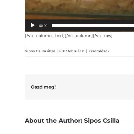
00:00
[/vc_column_text][/vc_column][/vc_row]
Sipos Csilla
által
|
2017 február 2
|
Kisemlősök
Oszd meg!
About the Author:
Sipos Csilla