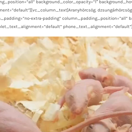
_position=”all” background_color_opacity=”1″ background_hove
ent=”default”][vc_column_text]Aranyhörcsög. dzsungárhörcsög é
padding=”no-extra-padding” column_padding_position=”all” ba
ablet_text_alignment=”default” phone_text_alignment=”default