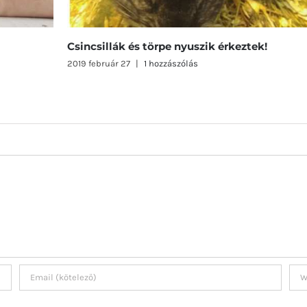
Csincsillák és törpe nyuszik érkeztek!
Ve
ki
2019 február 27
|
1 hozzászólás
201