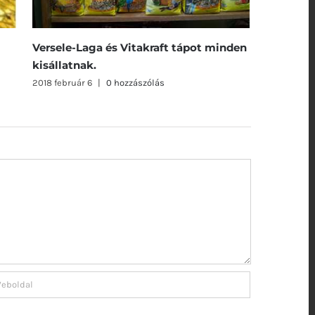
rsele-Laga és Vitakraft tápot minden
Kisállat 
sállatnak.
2021 május 
8 február 6
|
0 hozzászólás