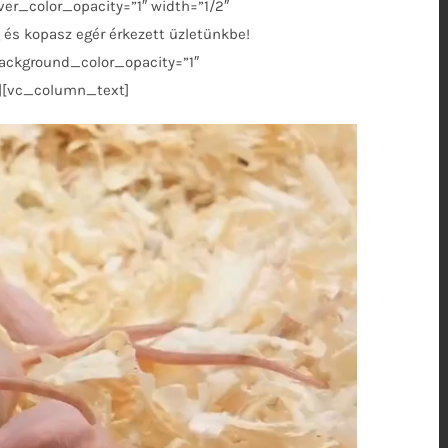
r_color_opacity=”1″ width=”1/2″
s kopasz egér érkezett üzletünkbe!
ckground_color_opacity=”1″
”][vc_column_text]