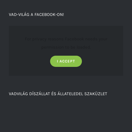
VAD-VILÁG A FACEBOOK-ON!
For privacy reasons Facebook needs your
permission to be loaded.
I ACCEPT
VADVILÁG DÍSZÁLLAT ÉS ÁLLATELEDEL SZAKÜZLET