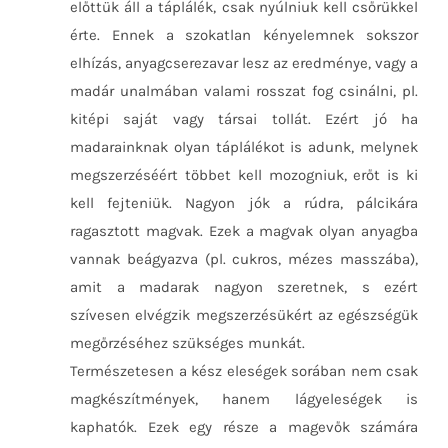
előttük áll a táplálék, csak nyúlniuk kell csőrükkel
érte. Ennek a szokatlan kényelemnek sokszor
elhízás, anyagcserezavar lesz az eredménye, vagy a
madár unalmában valami rosszat fog csinálni, pl.
kitépi saját vagy társai tollát. Ezért jó ha
madarainknak olyan táplálékot is adunk, melynek
megszerzéséért többet kell mozogniuk, erőt is ki
kell fejteniük. Nagyon jók a rúdra, pálcikára
ragasztott magvak. Ezek a magvak olyan anyagba
vannak beágyazva (pl. cukros, mézes masszába),
amit a madarak nagyon szeretnek, s ezért
szívesen elvégzik megszerzésükért az egészségük
megőrzéséhez szükséges munkát.
Természetesen a kész eleségek sorában nem csak
magkészítmények, hanem lágyeleségek is
kaphatók. Ezek egy része a magevők számára