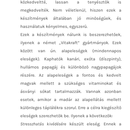
közkedveltté, lassan a tenyésztők is
megkedvelték. Nem véletlenül, hiszen ezek a
készítmények általában jó minőségűek, és
használatuk kényelmes, egyszerű.
Ezek a készítmények nálunk is beszerezhetőek,
ilyenek a német „Vitakraft” gyártmányok. Ezek
között van ún. alapeleségek (mindennapos
eleségek). Kaphatók kanári, exóta (díszpinty),
hullámos papagáj és különböző nagypapagájok
részére. Az alapeleségek a fontos és kedvelt
magvak mellett a szükséges vitaminokat és
ásványi sókat tartalmazzák. Vannak azonban
esetek, amikor a madár az alapellátás mellett
különleges táplálékra szorul. Erre a célra kiegészítő
eleségek szerezhetők be. Ilyenek a következők:
Stresszhatás kivédésére
készült eleség. Ennek a