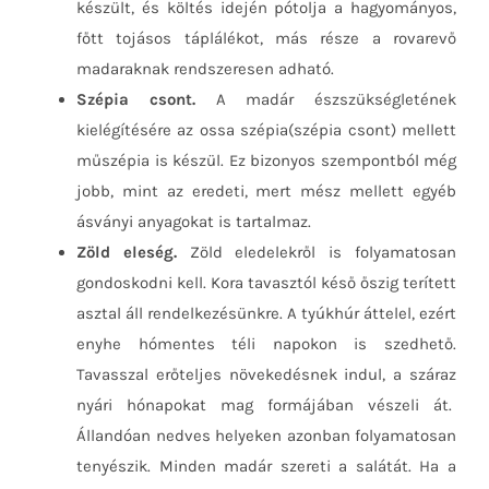
készült, és költés idején pótolja a hagyományos,
főtt tojásos táplálékot, más része a rovarevő
madaraknak rendszeresen adható.
Szépia csont.
A madár észszükségletének
kielégítésére az ossa szépia(szépia csont) mellett
műszépia is készül. Ez bizonyos szempontból még
jobb, mint az eredeti, mert mész mellett egyéb
ásványi anyagokat is tartalmaz.
Zöld eleség.
Zöld eledelekről is folyamatosan
gondoskodni kell. Kora tavasztól késő őszig terített
asztal áll rendelkezésünkre. A tyúkhúr áttelel, ezért
enyhe hómentes téli napokon is szedhető.
Tavasszal erőteljes növekedésnek indul, a száraz
nyári hónapokat mag formájában vészeli át.
Állandóan nedves helyeken azonban folyamatosan
tenyészik. Minden madár szereti a salátát. Ha a