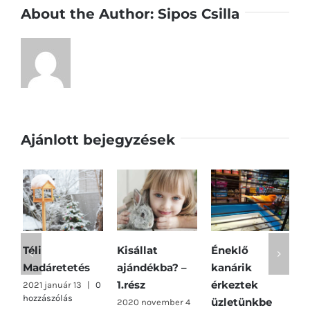
About the Author:
Sipos Csilla
Ajánlott bejegyzések
Téli
Kisállat
Éneklő
D
Madáretetés
ajándékba? –
kanárik
2
1.rész
érkeztek
2021 január 13
|
0
2
hozzászólás
0
üzletünkbe
2020 november 4