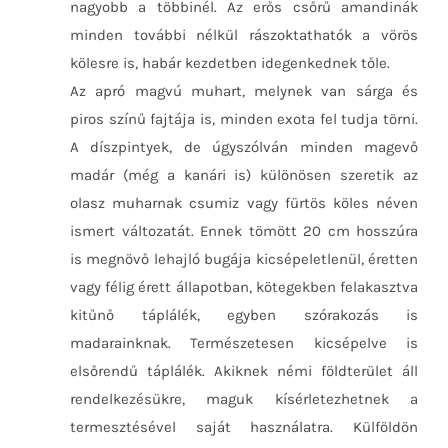
nagyobb a többinél. Az erős csőrű amandinák
minden további nélkül rászoktathatók a vörös
kölesre is, habár kezdetben idegenkednek tőle.
Az apró magvú muhart, melynek van sárga és
piros színű fajtája is, minden exota fel tudja törni.
A díszpintyek, de úgyszólván minden magevő
madár (még a kanári is) különösen szeretik az
olasz muharnak csumiz vagy fürtös köles néven
ismert változatát. Ennek tömött 20 cm hosszúra
is megnövő lehajló bugája kicsépeletlenül, éretten
vagy félig érett állapotban, kötegekben felakasztva
kitűnő táplálék, egyben szórakozás is
madarainknak. Természetesen kicsépelve is
elsőrendű táplálék. Akiknek némi földterület áll
rendelkezésükre, maguk kísérletezhetnek a
termesztésével saját használatra. Külföldön