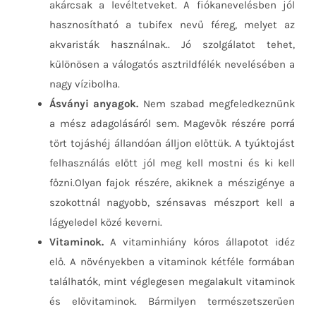
akárcsak a levéltetveket. A fiókanevelésben jól
hasznosítható a tubifex nevű féreg, melyet az
akvaristák használnak.. Jó szolgálatot tehet,
különösen a válogatós asztrildfélék nevelésében a
nagy vízibolha.
Ásványi anyagok.
Nem szabad megfeledkeznünk
a mész adagolásáról sem. Magevők részére porrá
tört tojáshéj állandóan álljon előttük. A tyúktojást
felhasználás előtt jól meg kell mostni és ki kell
főzni.Olyan fajok részére, akiknek a mészigénye a
szokottnál nagyobb, szénsavas mészport kell a
lágyeledel közé keverni.
Vitaminok.
A vitaminhiány kóros állapotot idéz
elő. A növényekben a vitaminok kétféle formában
találhatók, mint véglegesen megalakult vitaminok
és elővitaminok. Bármilyen természetszerűen