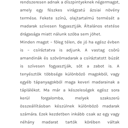
rendszeresen adnak a díszpintyeknek négermagot,
amely egy fészkes virágzatú ázsiai növény
termése. Fekete színű, olajtartalmú termését a
madarak szívesen fogyasztják. Általános etetése
drágasága miatt nálunk szóba sem jöhet.
Minden magot – főleg télen, de jó ha egész évben
is – csíráztatva is adjunk. A vastag csőrű
amandinák és szövőmadarak a csíráztatott búzát
is szívesen fogyasztják, sőt a zabot is. A
tenyésztők többsége különböző magokból, vagy
egyéb tápanyagokból maga keveri madarainak a
táplálékot. Ma már a készeleségek egész sora
kerül forgalomba, melyek szakszerű
összeállításban készülnek különböző madarak
számára. Ezek kezdetben inkább csak az egy vagy
néhány madarat tartók körében váltak