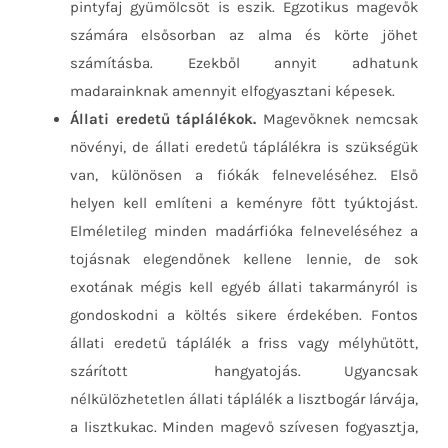
pintyfaj gyümölcsöt is eszik. Egzotikus magevők
számára elsősorban az alma és körte jöhet
számításba. Ezekből annyit adhatunk
madarainknak amennyit elfogyasztani képesek.
Állati eredetű táplálékok.
Magevőknek nemcsak
növényi, de állati eredetű táplálékra is szükségük
van, különösen a fiókák felneveléséhez. Első
helyen kell említeni a keményre főtt tyúktojást.
Elméletileg minden madárfióka felneveléséhez a
tojásnak elegendőnek kellene lennie, de sok
exotának mégis kell egyéb állati takarmányról is
gondoskodni a költés sikere érdekében. Fontos
állati eredetű táplálék a friss vagy mélyhűtött,
szárított hangyatojás. Ugyancsak
nélkülözhetetlen állati táplálék a lisztbogár lárvája,
a lisztkukac. Minden magevő szívesen fogyasztja,