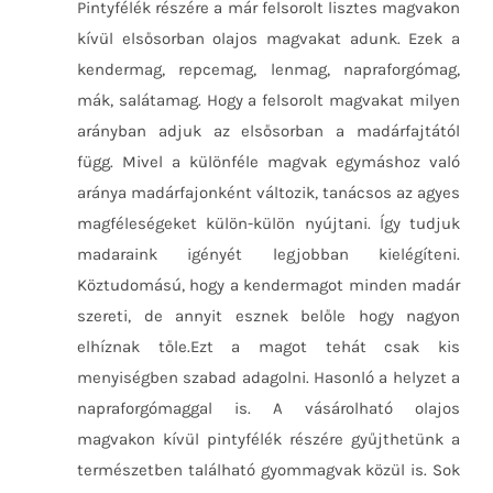
Pintyfélék részére a már felsorolt lisztes magvakon
kívül elsősorban olajos magvakat adunk. Ezek a
kendermag, repcemag, lenmag, napraforgómag,
mák, salátamag. Hogy a felsorolt magvakat milyen
arányban adjuk az elsősorban a madárfajtától
függ. Mivel a különféle magvak egymáshoz való
aránya madárfajonként változik, tanácsos az agyes
magféleségeket külön-külön nyújtani. Így tudjuk
madaraink igényét legjobban kielégíteni.
Köztudomású, hogy a kendermagot minden madár
szereti, de annyit esznek belőle hogy nagyon
elhíznak tőle.Ezt a magot tehát csak kis
menyiségben szabad adagolni. Hasonló a helyzet a
napraforgómaggal is. A vásárolható olajos
magvakon kívül pintyfélék részére gyűjthetünk a
természetben található gyommagvak közül is. Sok