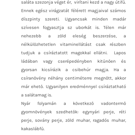
saláta szezonja véget ér, virítani kezd a nagy útifű.
Ennek egész virágzatát félérett magjaival számos
díszpinty szereti. Ugyancsak minden madár
szívesen fogyasztja sz uborkát is. Télen már
nehezebb a zöld eleség beszerzése, a
nélkülözhetetlen vitaminellátást csak részben
tudjuk a csíráztatott magokkal ellátni. Lapos
ládában vagy cserépedényben kitűnően és
gyorsan kicsírázik a csibehúr magja. Ha a
csíranövény néhány centiméterre megnőtt, akkor
már ehető. Ugyanilyen eredménnyel csíráztatható
a salátamag is.
Nyár folyamán a következő vadontermő
gyomnövények szedhetők: egynyári perje, réti
perje, sovány perje, zöld muhar, ragadós muhar,
kakaslábfű.