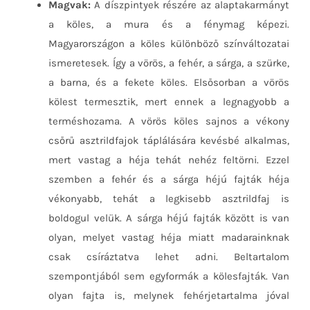
Magvak:
A díszpintyek részére az alaptakarmányt
a köles, a mura és a fénymag képezi.
Magyarországon a köles különböző színváltozatai
ismeretesek. Így a vörös, a fehér, a sárga, a szürke,
a barna, és a fekete köles. Elsősorban a vörös
kölest termesztik, mert ennek a legnagyobb a
terméshozama. A vörös köles sajnos a vékony
csőrű asztrildfajok táplálására kevésbé alkalmas,
mert vastag a héja tehát nehéz feltörni. Ezzel
szemben a fehér és a sárga héjú fajták héja
vékonyabb, tehát a legkisebb asztrildfaj is
boldogul velük. A sárga héjú fajták között is van
olyan, melyet vastag héja miatt madarainknak
csak csíráztatva lehet adni. Beltartalom
szempontjából sem egyformák a kölesfajták. Van
olyan fajta is, melynek fehérjetartalma jóval