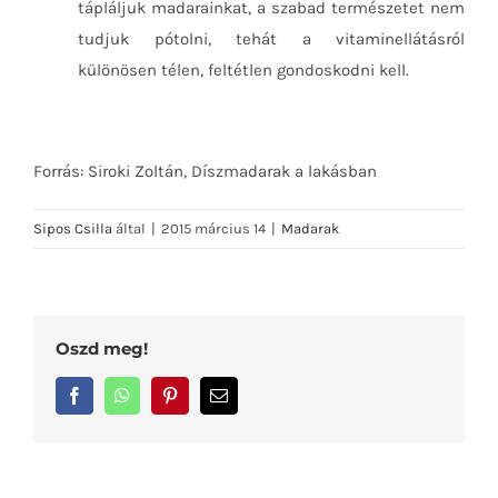
tápláljuk madarainkat, a szabad természetet nem
tudjuk pótolni, tehát a vitaminellátásról
különösen télen, feltétlen gondoskodni kell.
Forrás: Siroki Zoltán, Díszmadarak a lakásban
Sipos Csilla
által
|
2015 március 14
|
Madarak
Oszd meg!
Facebook
WhatsApp
Pinterest
Email: