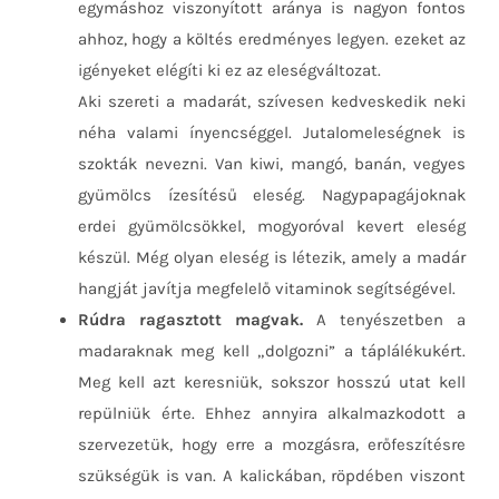
egymáshoz viszonyított aránya is nagyon fontos
ahhoz, hogy a költés eredményes legyen. ezeket az
igényeket elégíti ki ez az eleségváltozat.
Aki szereti a madarát, szívesen kedveskedik neki
néha valami ínyencséggel. Jutalomeleségnek is
szokták nevezni. Van kiwi, mangó, banán, vegyes
gyümölcs ízesítésű eleség. Nagypapagájoknak
erdei gyümölcsökkel, mogyoróval kevert eleség
készül. Még olyan eleség is létezik, amely a madár
hangját javítja megfelelő vitaminok segítségével.
Rúdra ragasztott magvak.
A tenyészetben a
madaraknak meg kell „dolgozni” a táplálékukért.
Meg kell azt keresniük, sokszor hosszú utat kell
repülniük érte. Ehhez annyira alkalmazkodott a
szervezetük, hogy erre a mozgásra, erőfeszítésre
szükségük is van. A kalickában, röpdében viszont