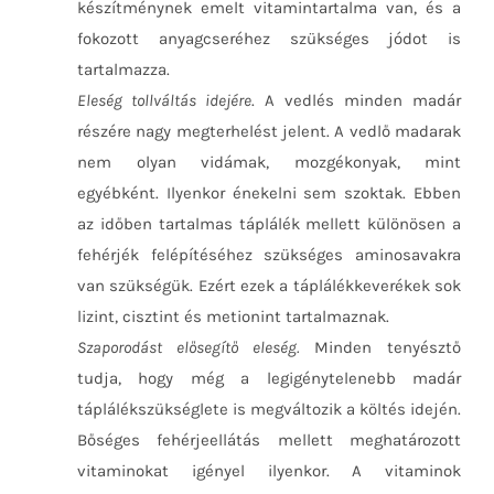
készítménynek emelt vitamintartalma van, és a
fokozott anyagcseréhez szükséges jódot is
tartalmazza.
Eleség tollváltás idejére
. A vedlés minden madár
részére nagy megterhelést jelent. A vedlő madarak
nem olyan vidámak, mozgékonyak, mint
egyébként. Ilyenkor énekelni sem szoktak. Ebben
az időben tartalmas táplálék mellett különösen a
fehérjék felépítéséhez szükséges aminosavakra
van szükségük. Ezért ezek a táplálékkeverékek sok
lizint, cisztint és metionint tartalmaznak.
Szaporodást elősegítő eleség.
Minden tenyésztő
tudja, hogy még a legigénytelenebb madár
táplálékszükséglete is megváltozik a költés idején.
Bőséges fehérjeellátás mellett meghatározott
vitaminokat igényel ilyenkor. A vitaminok